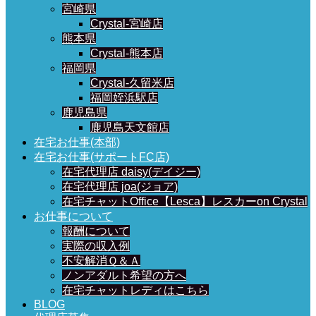
宮崎県
Crystal-宮崎店
熊本県
Crystal-熊本店
福岡県
Crystal-久留米店
福岡姪浜駅店
鹿児島県
鹿児島天文館店
在宅お仕事(本部)
在宅お仕事(サポートFC店)
在宅代理店 daisy(デイジー)
在宅代理店 joa(ジョア)
在宅チャットOffice【Lesca】レスカーon Crystal
お仕事について
報酬について
実際の収入例
不安解消Ｑ＆Ａ
ノンアダルト希望の方へ
在宅チャットレディはこちら
BLOG