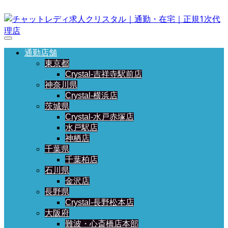
通勤店舗
東京都
Crystal-吉祥寺駅前店
神奈川県
Crystal-横浜店
茨城県
Crystal-水戸赤塚店
水戸駅店
神栖店
千葉県
千葉柏店
石川県
金沢店
長野県
Crystal-長野松本店
大阪府
難波・心斎橋店本部