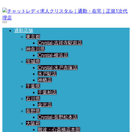
通勤店舗
東京都
Crystal-吉祥寺駅前店
神奈川県
Crystal-横浜店
茨城県
Crystal-水戸赤塚店
水戸駅店
神栖店
千葉県
千葉柏店
石川県
金沢店
長野県
Crystal-長野松本店
大阪府
難波・心斎橋店本部