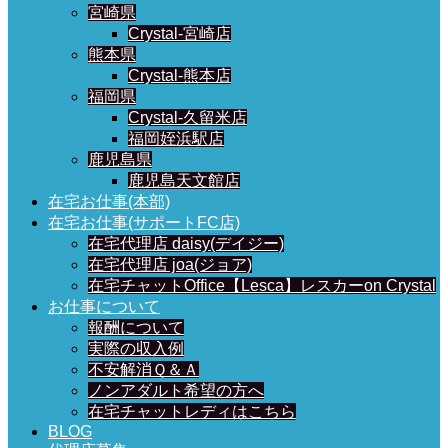
宮崎県
Crystal-宮崎店
熊本県
Crystal-熊本店
福岡県
Crystal-久留米店
福岡姪浜駅店
鹿児島県
鹿児島天文館店
在宅お仕事(本部)
在宅お仕事(サポートFC店)
在宅代理店 daisy(デイジー)
在宅代理店 joa(ジョア)
在宅チャットOffice【Lesca】レスカーon Crystal
お仕事について
報酬について
実際の収入例
不安解消Ｑ＆Ａ
ノンアダルト希望の方へ
在宅チャットレディはこちら
BLOG