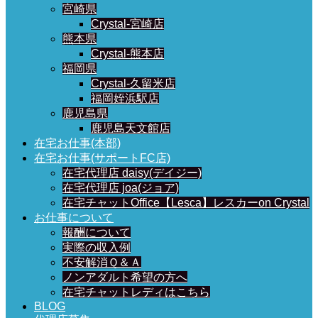
宮崎県
Crystal-宮崎店
熊本県
Crystal-熊本店
福岡県
Crystal-久留米店
福岡姪浜駅店
鹿児島県
鹿児島天文館店
在宅お仕事(本部)
在宅お仕事(サポートFC店)
在宅代理店 daisy(デイジー)
在宅代理店 joa(ジョア)
在宅チャットOffice【Lesca】レスカーon Crystal
お仕事について
報酬について
実際の収入例
不安解消Ｑ＆Ａ
ノンアダルト希望の方へ
在宅チャットレディはこちら
BLOG