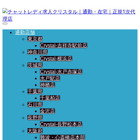
通勤店舗
東京都
Crystal-吉祥寺駅前店
神奈川県
Crystal-横浜店
茨城県
Crystal-水戸赤塚店
水戸駅店
神栖店
千葉県
千葉柏店
石川県
金沢店
長野県
Crystal-長野松本店
大阪府
難波・心斎橋店本部