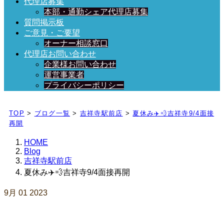
代理店募集
本部・通勤シェア代理店募集
質問掲示板
ご意見・ご要望
オーナー相談窓口
代理店お問い合わせ
企業様お問い合わせ
運営事業者
プライバシーポリシー
日々、ブログを更新中！
TOP
>
ブログ一覧
>
吉祥寺駅前店
>
夏休み✈️💨吉祥寺9/4面接
再開
HOME
Blog
吉祥寺駅前店
夏休み✈️💨吉祥寺9/4面接再開
9月
01
2023