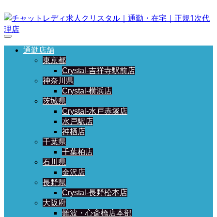
通勤店舗
東京都
Crystal-吉祥寺駅前店
神奈川県
Crystal-横浜店
茨城県
Crystal-水戸赤塚店
水戸駅店
神栖店
千葉県
千葉柏店
石川県
金沢店
長野県
Crystal-長野松本店
大阪府
難波・心斎橋店本部