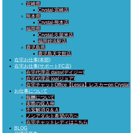
宮崎県
Crystal-宮崎店
熊本県
Crystal-熊本店
福岡県
Crystal-久留米店
福岡姪浜駅店
鹿児島県
鹿児島天文館店
在宅お仕事(本部)
在宅お仕事(サポートFC店)
在宅代理店 daisy(デイジー)
在宅代理店 joa(ジョア)
在宅チャットOffice【Lesca】レスカーon Crystal
お仕事について
報酬について
実際の収入例
不安解消Ｑ＆Ａ
ノンアダルト希望の方へ
在宅チャットレディはこちら
BLOG