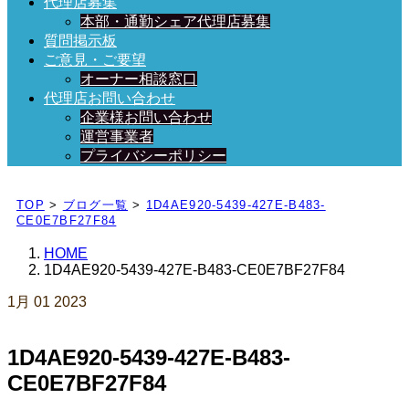
代理店募集
本部・通勤シェア代理店募集
質問掲示板
ご意見・ご要望
オーナー相談窓口
代理店お問い合わせ
企業様お問い合わせ
運営事業者
プライバシーポリシー
日々、ブログを更新中！
TOP
>
ブログ一覧
>
1D4AE920-5439-427E-B483-
CE0E7BF27F84
HOME
1D4AE920-5439-427E-B483-CE0E7BF27F84
1月
01
2023
1D4AE920-5439-427E-B483-
CE0E7BF27F84