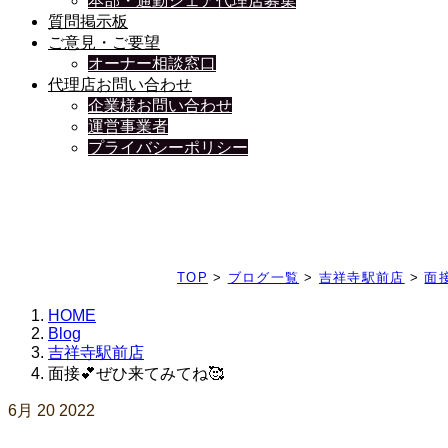
本部・通勤シェア代理店募集
質問掲示板
ご意見・ご要望
オーナー相談窓口
代理店お問い合わせ
企業様お問い合わせ
運営事業者
プライバシーポリシー
日々、ブログを更新中
TOP
>
ブログ一覧
>
吉祥寺駅前店
>
面
HOME
Blog
吉祥寺駅前店
面接💕ぜひ来てみてね🥰
6月
20
2022