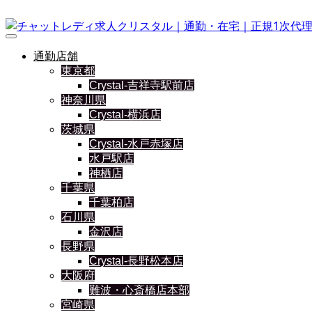
通勤店舗
東京都
Crystal-吉祥寺駅前店
神奈川県
Crystal-横浜店
茨城県
Crystal-水戸赤塚店
水戸駅店
神栖店
千葉県
千葉柏店
石川県
金沢店
長野県
Crystal-長野松本店
大阪府
難波・心斎橋店本部
宮崎県