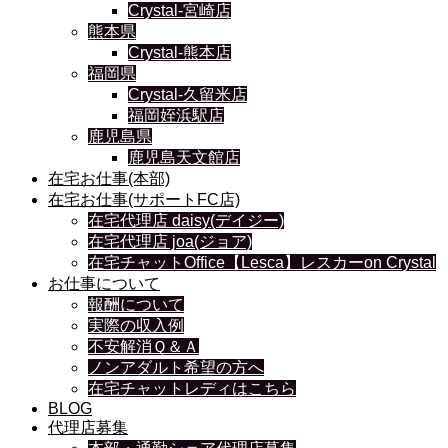
Crystal-宮崎店
熊本県
Crystal-熊本店
福岡県
Crystal-久留米店
福岡姪浜駅店
鹿児島県
鹿児島天文館店
在宅お仕事(本部)
在宅お仕事(サポートFC店)
在宅代理店 daisy(デイジー)
在宅代理店 joa(ジョア)
在宅チャットOffice【Lesca】レスカーon Crystal
お仕事について
報酬について
実際の収入例
不安解消Ｑ＆Ａ
ノンアダルト希望の方へ
在宅チャットレディはこちら
BLOG
代理店募集