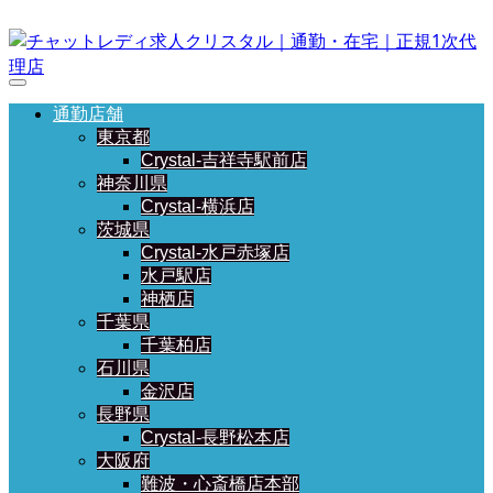
通勤店舗
東京都
Crystal-吉祥寺駅前店
神奈川県
Crystal-横浜店
茨城県
Crystal-水戸赤塚店
水戸駅店
神栖店
千葉県
千葉柏店
石川県
金沢店
長野県
Crystal-長野松本店
大阪府
難波・心斎橋店本部