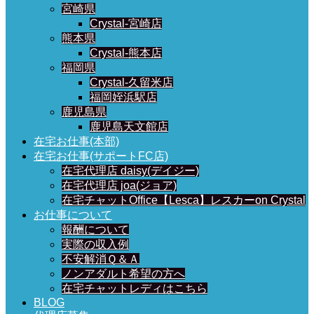
宮崎県
Crystal-宮崎店
熊本県
Crystal-熊本店
福岡県
Crystal-久留米店
福岡姪浜駅店
鹿児島県
鹿児島天文館店
在宅お仕事(本部)
在宅お仕事(サポートFC店)
在宅代理店 daisy(デイジー)
在宅代理店 joa(ジョア)
在宅チャットOffice【Lesca】レスカーon Crystal
お仕事について
報酬について
実際の収入例
不安解消Ｑ＆Ａ
ノンアダルト希望の方へ
在宅チャットレディはこちら
BLOG