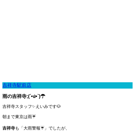
吉祥寺駅前店
雨の吉祥寺;(´•௰•`)☂
吉祥寺スタッフ✨えいみです🐶
朝まで東京は雨☔
吉祥寺
も「大雨警報☔」でしたが、