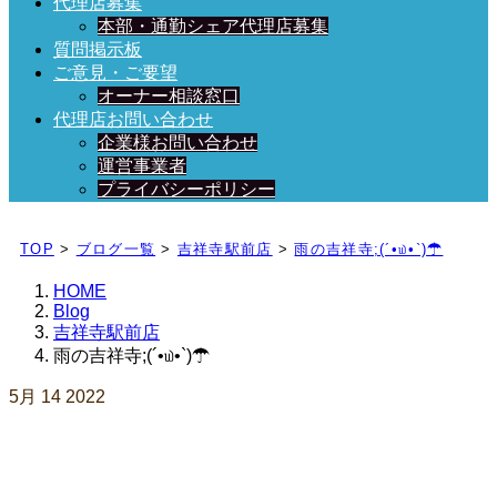
代理店募集
本部・通勤シェア代理店募集
質問掲示板
ご意見・ご要望
オーナー相談窓口
代理店お問い合わせ
企業様お問い合わせ
運営事業者
プライバシーポリシー
日々、ブログを更新中！
TOP
>
ブログ一覧
>
吉祥寺駅前店
>
雨の吉祥寺;(´•௰•`)☂
HOME
Blog
吉祥寺駅前店
雨の吉祥寺;(´•௰•`)☂
5月
14
2022