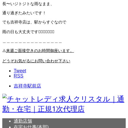
長〜いジトジトな雨なまま、
通り過ぎたみたいです！
でも吉祥寺店は、駅からすぐなので
雨の日も大丈夫です👌🏼👌🏼👌🏼💜
＿＿＿＿＿＿＿＿＿＿＿＿＿＿＿
⚠️
来週ご面接空きのお時間御座います。
どうぞお気がるにお問い合わせ下さい
Tweet
RSS
吉祥寺駅前店
通勤店舗
在宅お仕事(本部)