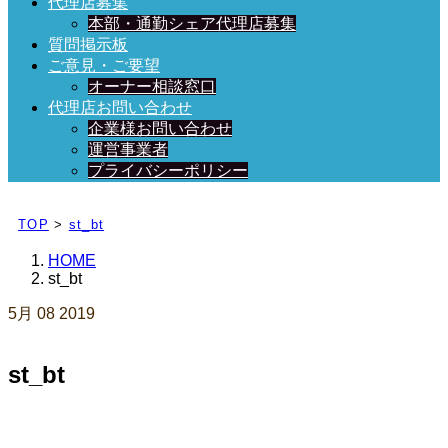
代理店募集
本部・通勤シェア代理店募集
質問掲示板
ご意見・ご要望
オーナー相談窓口
代理店お問い合わせ
企業様お問い合わせ
運営事業者
プライバシーポリシー
日々、ブログを更新中！
TOP
>
st_bt
HOME
st_bt
5月
08
2019
st_bt