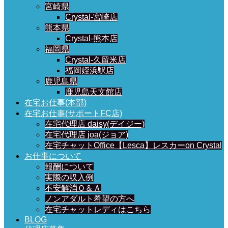
宮崎県
Crystal-宮崎店
熊本県
Crystal-熊本店
福岡県
Crystal-久留米店
福岡姪浜駅店
鹿児島県
鹿児島天文館店
在宅お仕事(本部)
在宅お仕事(サポートFC店)
在宅代理店 daisy(デイジー)
在宅代理店 joa(ジョア)
在宅チャットOffice【Lesca】レスカーon Crystal
お仕事について
報酬について
実際の収入例
不安解消Ｑ＆Ａ
ノンアダルト希望の方へ
在宅チャットレディはこちら
BLOG