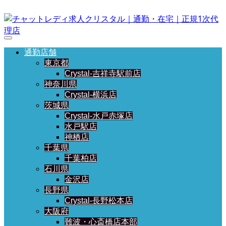
通勤店舗
東京都
Crystal-吉祥寺駅前店
神奈川県
Crystal-横浜店
茨城県
Crystal-水戸赤塚店
水戸駅店
神栖店
千葉県
千葉柏店
石川県
金沢店
長野県
Crystal-長野松本店
大阪府
難波・心斎橋店本部