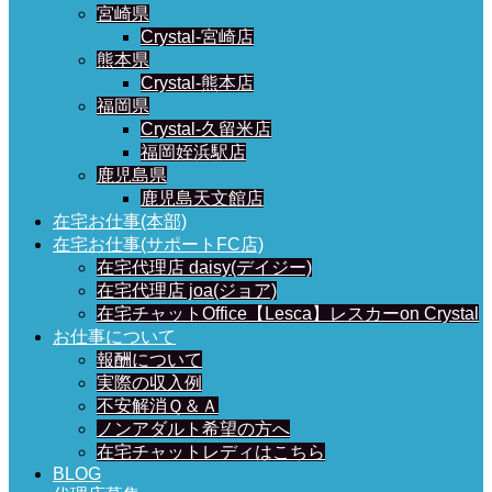
宮崎県
Crystal-宮崎店
熊本県
Crystal-熊本店
福岡県
Crystal-久留米店
福岡姪浜駅店
鹿児島県
鹿児島天文館店
在宅お仕事(本部)
在宅お仕事(サポートFC店)
在宅代理店 daisy(デイジー)
在宅代理店 joa(ジョア)
在宅チャットOffice【Lesca】レスカーon Crystal
お仕事について
報酬について
実際の収入例
不安解消Ｑ＆Ａ
ノンアダルト希望の方へ
在宅チャットレディはこちら
BLOG