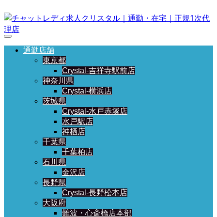
通勤店舗
東京都
Crystal-吉祥寺駅前店
神奈川県
Crystal-横浜店
茨城県
Crystal-水戸赤塚店
水戸駅店
神栖店
千葉県
千葉柏店
石川県
金沢店
長野県
Crystal-長野松本店
大阪府
難波・心斎橋店本部