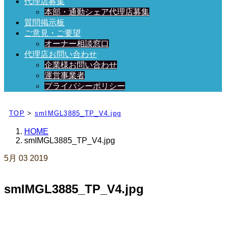
代理店募集
本部・通勤シェア代理店募集
質問掲示板
ご意見・ご要望
オーナー相談窓口
代理店お問い合わせ
企業様お問い合わせ
運営事業者
プライバシーポリシー
日々、ブログを更新中！
TOP
>
smIMGL3885_TP_V4.jpg
HOME
smIMGL3885_TP_V4.jpg
5月
03
2019
smIMGL3885_TP_V4.jpg