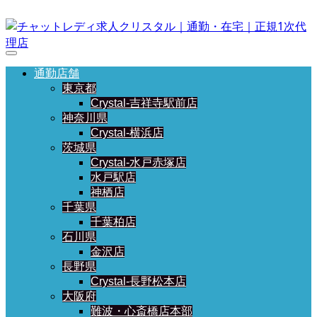
通勤店舗
東京都
Crystal-吉祥寺駅前店
神奈川県
Crystal-横浜店
茨城県
Crystal-水戸赤塚店
水戸駅店
神栖店
千葉県
千葉柏店
石川県
金沢店
長野県
Crystal-長野松本店
大阪府
難波・心斎橋店本部