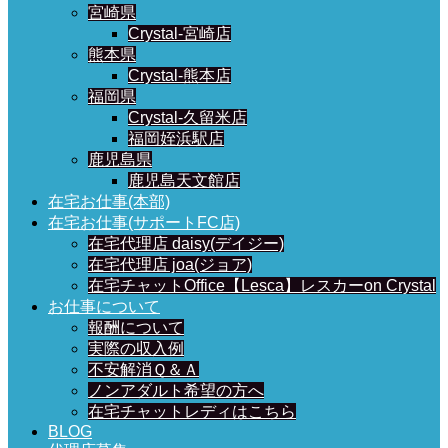
宮崎県
Crystal-宮崎店
熊本県
Crystal-熊本店
福岡県
Crystal-久留米店
福岡姪浜駅店
鹿児島県
鹿児島天文館店
在宅お仕事(本部)
在宅お仕事(サポートFC店)
在宅代理店 daisy(デイジー)
在宅代理店 joa(ジョア)
在宅チャットOffice【Lesca】レスカーon Crystal
お仕事について
報酬について
実際の収入例
不安解消Ｑ＆Ａ
ノンアダルト希望の方へ
在宅チャットレディはこちら
BLOG