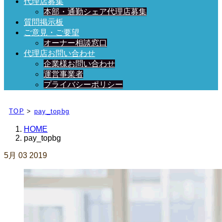
代理店募集
本部・通勤シェア代理店募集
質問掲示板
ご意見・ご要望
オーナー相談窓口
代理店お問い合わせ
企業様お問い合わせ
運営事業者
プライバシーポリシー
日々、ブログを更新中！
TOP
>
pay_topbg
HOME
pay_topbg
5月
03
2019