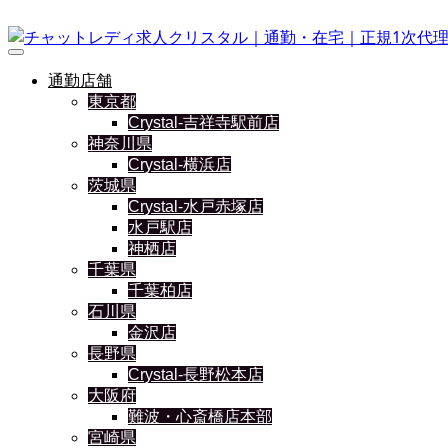
通勤店舗
東京都
Crystal-吉祥寺駅前店
神奈川県
Crystal-横浜店
茨城県
Crystal-水戸赤塚店
水戸駅店
神栖店
千葉県
千葉柏店
石川県
金沢店
長野県
Crystal-長野松本店
大阪府
難波・心斎橋店本部
宮崎県