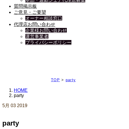
本部・通勤シェア代理店募集
質問掲示板
ご意見・ご要望
オーナー相談窓口
代理店お問い合わせ
企業様お問い合わせ
運営事業者
プライバシーポリシー
日々、ブログを更新中
TOP
>
party
HOME
party
5月
03
2019
party