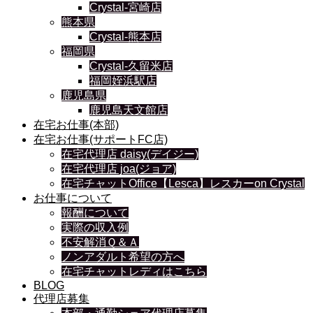
Crystal-宮崎店
熊本県
Crystal-熊本店
福岡県
Crystal-久留米店
福岡姪浜駅店
鹿児島県
鹿児島天文館店
在宅お仕事(本部)
在宅お仕事(サポートFC店)
在宅代理店 daisy(デイジー)
在宅代理店 joa(ジョア)
在宅チャットOffice【Lesca】レスカーon Crystal
お仕事について
報酬について
実際の収入例
不安解消Ｑ＆Ａ
ノンアダルト希望の方へ
在宅チャットレディはこちら
BLOG
代理店募集