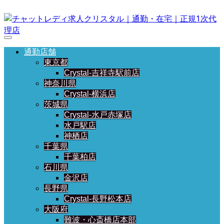
通勤店舗
東京都
Crystal-吉祥寺駅前店
神奈川県
Crystal-横浜店
茨城県
Crystal-水戸赤塚店
水戸駅店
神栖店
千葉県
千葉柏店
石川県
金沢店
長野県
Crystal-長野松本店
大阪府
難波・心斎橋店本部