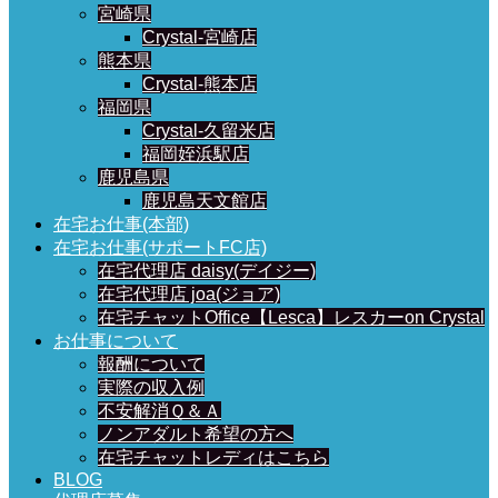
宮崎県
Crystal-宮崎店
熊本県
Crystal-熊本店
福岡県
Crystal-久留米店
福岡姪浜駅店
鹿児島県
鹿児島天文館店
在宅お仕事(本部)
在宅お仕事(サポートFC店)
在宅代理店 daisy(デイジー)
在宅代理店 joa(ジョア)
在宅チャットOffice【Lesca】レスカーon Crystal
お仕事について
報酬について
実際の収入例
不安解消Ｑ＆Ａ
ノンアダルト希望の方へ
在宅チャットレディはこちら
BLOG