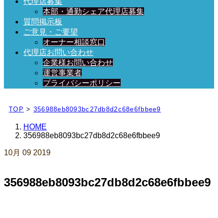
代理店募集
本部・通勤シェア代理店募集
質問掲示板
ご意見・ご要望
オーナー相談窓口
代理店お問い合わせ
企業様お問い合わせ
運営事業者
プライバシーポリシー
日々、ブログを更新中！
TOP
>
356988eb8093bc27db8d2c68e6fbbee9
HOME
356988eb8093bc27db8d2c68e6fbbee9
10月
09
2019
356988eb8093bc27db8d2c68e6fbbee9