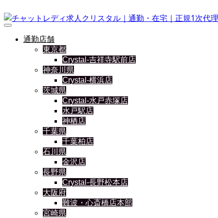
通勤店舗
東京都
Crystal-吉祥寺駅前店
神奈川県
Crystal-横浜店
茨城県
Crystal-水戸赤塚店
水戸駅店
神栖店
千葉県
千葉柏店
石川県
金沢店
長野県
Crystal-長野松本店
大阪府
難波・心斎橋店本部
宮崎県