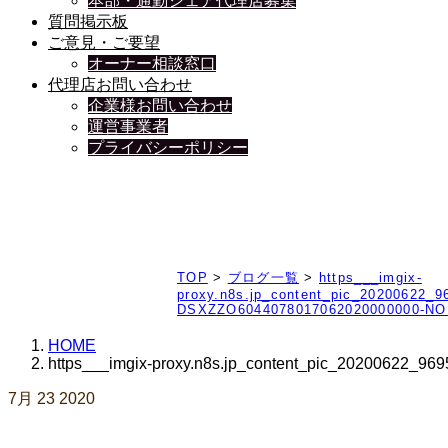
本部・通勤シェア代理店募集
質問掲示板
ご意見・ご要望
オーナー相談窓口
代理店お問い合わせ
企業様お問い合わせ
運営事業者
プライバシーポリシー
日々、ブログを更新中
TOP
>
ブログ一覧
>
https___imgix-
proxy.n8s.jp_content_pic_202006
DSXZZO6044078017062020000000-NO
HOME
https___imgix-proxy.n8s.jp_content_pic_20200
7月
23
2020