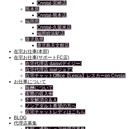
Crystal-宮崎店
熊本県
Crystal-熊本店
福岡県
Crystal-久留米店
福岡姪浜駅店
鹿児島県
鹿児島天文館店
在宅お仕事(本部)
在宅お仕事(サポートFC店)
在宅代理店 daisy(デイジー)
在宅代理店 joa(ジョア)
在宅チャットOffice【Lesca】レスカーon Crystal
お仕事について
報酬について
実際の収入例
不安解消Ｑ＆Ａ
ノンアダルト希望の方へ
在宅チャットレディはこちら
BLOG
代理店募集