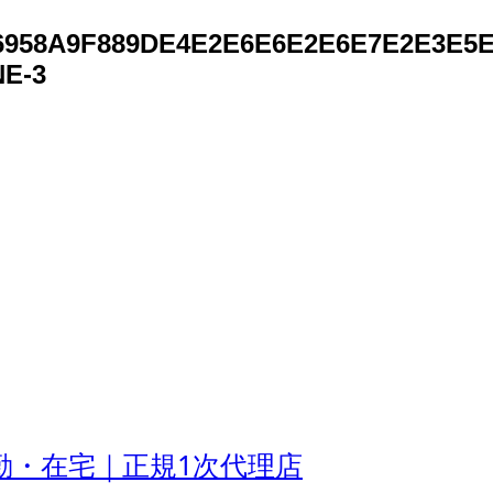
2_96958A9F889DE4E2E6E6E2E6E7E2E3E
NE-3