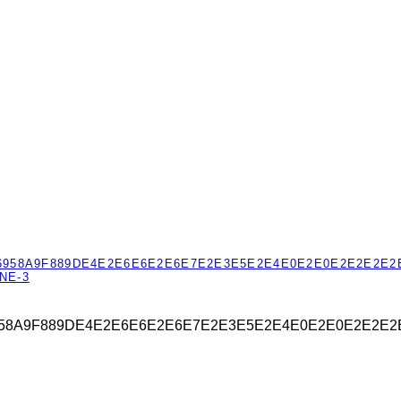
！
22_96958A9F889DE4E2E6E6E2E6E7E2E3E5E2E4E0E2E0E2E2E2E2
NE-3
622_96958A9F889DE4E2E6E6E2E6E7E2E3E5E2E4E0E2E0E2E2