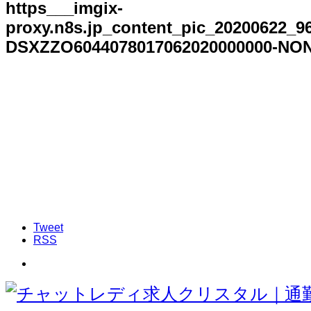
https___imgix-
proxy.n8s.jp_content_pic_2020062
DSXZZO6044078017062020000000-NO
Tweet
RSS