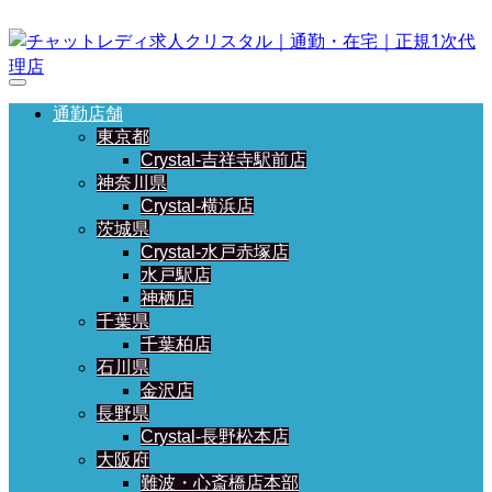
通勤店舗
東京都
Crystal-吉祥寺駅前店
神奈川県
Crystal-横浜店
茨城県
Crystal-水戸赤塚店
水戸駅店
神栖店
千葉県
千葉柏店
石川県
金沢店
長野県
Crystal-長野松本店
大阪府
難波・心斎橋店本部