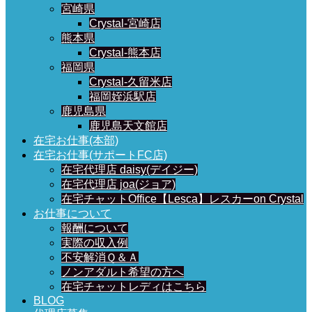
宮崎県
Crystal-宮崎店
熊本県
Crystal-熊本店
福岡県
Crystal-久留米店
福岡姪浜駅店
鹿児島県
鹿児島天文館店
在宅お仕事(本部)
在宅お仕事(サポートFC店)
在宅代理店 daisy(デイジー)
在宅代理店 joa(ジョア)
在宅チャットOffice【Lesca】レスカーon Crystal
お仕事について
報酬について
実際の収入例
不安解消Ｑ＆Ａ
ノンアダルト希望の方へ
在宅チャットレディはこちら
BLOG