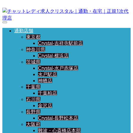
通勤店舗
東京都
Crystal-吉祥寺駅前店
神奈川県
Crystal-横浜店
茨城県
Crystal-水戸赤塚店
水戸駅店
神栖店
千葉県
千葉柏店
石川県
金沢店
長野県
Crystal-長野松本店
大阪府
難波・心斎橋店本部