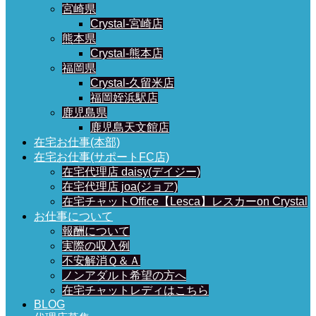
宮崎県
Crystal-宮崎店
熊本県
Crystal-熊本店
福岡県
Crystal-久留米店
福岡姪浜駅店
鹿児島県
鹿児島天文館店
在宅お仕事(本部)
在宅お仕事(サポートFC店)
在宅代理店 daisy(デイジー)
在宅代理店 joa(ジョア)
在宅チャットOffice【Lesca】レスカーon Crystal
お仕事について
報酬について
実際の収入例
不安解消Ｑ＆Ａ
ノンアダルト希望の方へ
在宅チャットレディはこちら
BLOG