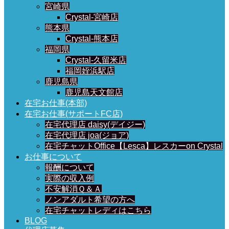
宮崎県
Crystal-宮崎店
熊本県
Crystal-熊本店
福岡県
Crystal-久留米店
福岡姪浜駅店
鹿児島県
鹿児島天文館店
在宅お仕事(本部)
在宅お仕事(サポートFC店)
在宅代理店 daisy(デイジー)
在宅代理店 joa(ジョア)
在宅チャットOffice【Lesca】レスカーon Crystal
お仕事について
報酬について
実際の収入例
不安解消Ｑ＆Ａ
ノンアダルト希望の方へ
在宅チャットレディはこちら
BLOG