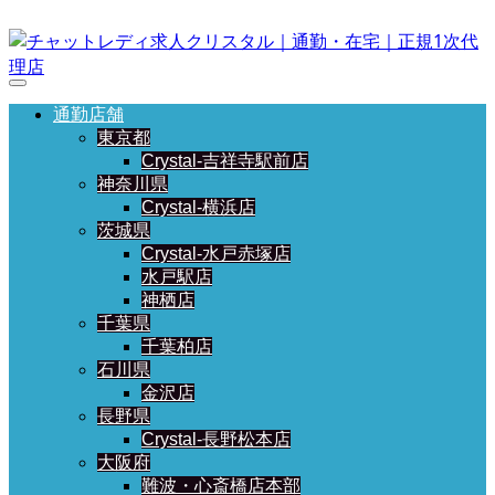
通勤店舗
東京都
Crystal-吉祥寺駅前店
神奈川県
Crystal-横浜店
茨城県
Crystal-水戸赤塚店
水戸駅店
神栖店
千葉県
千葉柏店
石川県
金沢店
長野県
Crystal-長野松本店
大阪府
難波・心斎橋店本部