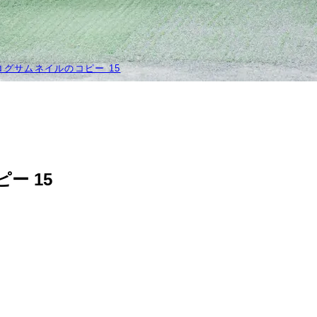
ログサムネイルのコピー 15
ー 15