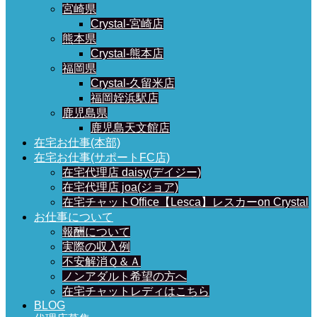
宮崎県
Crystal-宮崎店
熊本県
Crystal-熊本店
福岡県
Crystal-久留米店
福岡姪浜駅店
鹿児島県
鹿児島天文館店
在宅お仕事(本部)
在宅お仕事(サポートFC店)
在宅代理店 daisy(デイジー)
在宅代理店 joa(ジョア)
在宅チャットOffice【Lesca】レスカーon Crystal
お仕事について
報酬について
実際の収入例
不安解消Ｑ＆Ａ
ノンアダルト希望の方へ
在宅チャットレディはこちら
BLOG