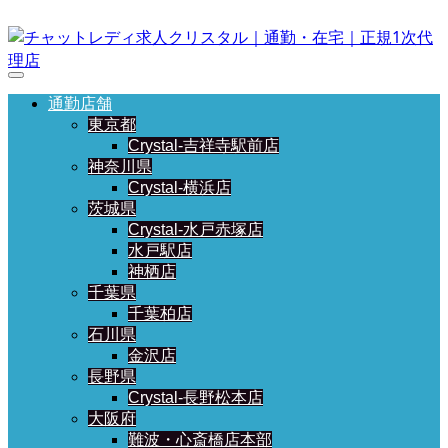
通勤店舗
東京都
Crystal-吉祥寺駅前店
神奈川県
Crystal-横浜店
茨城県
Crystal-水戸赤塚店
水戸駅店
神栖店
千葉県
千葉柏店
石川県
金沢店
長野県
Crystal-長野松本店
大阪府
難波・心斎橋店本部