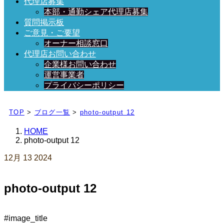
代理店募集
本部・通勤シェア代理店募集
質問掲示板
ご意見・ご要望
オーナー相談窓口
代理店お問い合わせ
企業様お問い合わせ
運営事業者
プライバシーポリシー
日々、ブログを更新中！
TOP
>
ブログ一覧
>
photo-output 12
HOME
photo-output 12
12月
13
2024
photo-output 12
#image_title