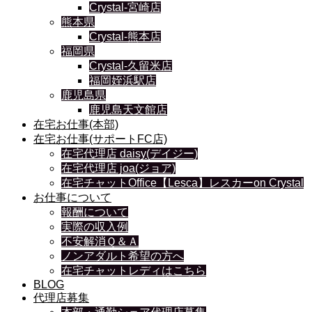
Crystal-宮崎店
熊本県
Crystal-熊本店
福岡県
Crystal-久留米店
福岡姪浜駅店
鹿児島県
鹿児島天文館店
在宅お仕事(本部)
在宅お仕事(サポートFC店)
在宅代理店 daisy(デイジー)
在宅代理店 joa(ジョア)
在宅チャットOffice【Lesca】レスカーon Crystal
お仕事について
報酬について
実際の収入例
不安解消Ｑ＆Ａ
ノンアダルト希望の方へ
在宅チャットレディはこちら
BLOG
代理店募集