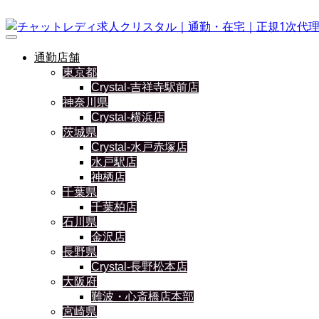
通勤店舗
東京都
Crystal-吉祥寺駅前店
神奈川県
Crystal-横浜店
茨城県
Crystal-水戸赤塚店
水戸駅店
神栖店
千葉県
千葉柏店
石川県
金沢店
長野県
Crystal-長野松本店
大阪府
難波・心斎橋店本部
宮崎県