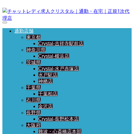
通勤店舗
東京都
Crystal-吉祥寺駅前店
神奈川県
Crystal-横浜店
茨城県
Crystal-水戸赤塚店
水戸駅店
神栖店
千葉県
千葉柏店
石川県
金沢店
長野県
Crystal-長野松本店
大阪府
難波・心斎橋店本部