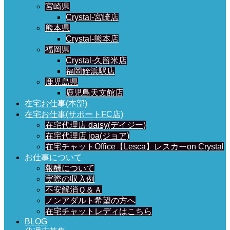
宮崎県
Crystal-宮崎店
熊本県
Crystal-熊本店
福岡県
Crystal-久留米店
福岡姪浜駅店
鹿児島県
鹿児島天文館店
在宅お仕事(本部)
在宅お仕事(サポートFC店)
在宅代理店 daisy(デイジー)
在宅代理店 joa(ジョア)
在宅チャットOffice【Lesca】レスカーon Crystal
お仕事について
報酬について
実際の収入例
不安解消Ｑ＆Ａ
ノンアダルト希望の方へ
在宅チャットレディはこちら
BLOG