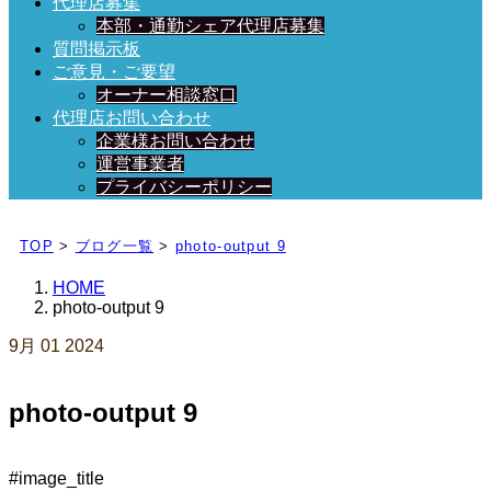
代理店募集
本部・通勤シェア代理店募集
質問掲示板
ご意見・ご要望
オーナー相談窓口
代理店お問い合わせ
企業様お問い合わせ
運営事業者
プライバシーポリシー
日々、ブログを更新中！
TOP
>
ブログ一覧
>
photo-output 9
HOME
photo-output 9
9月
01
2024
photo-output 9
#image_title