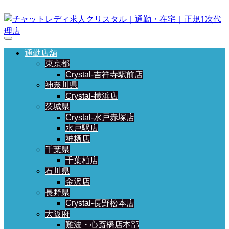
通勤店舗
東京都
Crystal-吉祥寺駅前店
神奈川県
Crystal-横浜店
茨城県
Crystal-水戸赤塚店
水戸駅店
神栖店
千葉県
千葉柏店
石川県
金沢店
長野県
Crystal-長野松本店
大阪府
難波・心斎橋店本部