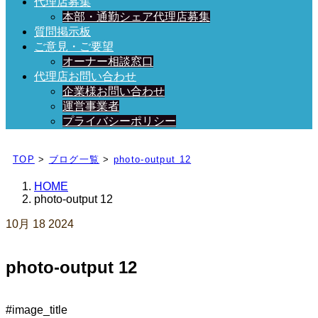
代理店募集
本部・通勤シェア代理店募集
質問掲示板
ご意見・ご要望
オーナー相談窓口
代理店お問い合わせ
企業様お問い合わせ
運営事業者
プライバシーポリシー
日々、ブログを更新中！
TOP
>
ブログ一覧
>
photo-output 12
HOME
photo-output 12
10月
18
2024
photo-output 12
#image_title