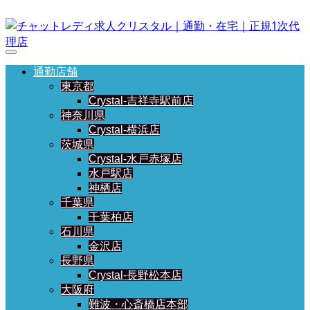
通勤店舗
東京都
Crystal-吉祥寺駅前店
神奈川県
Crystal-横浜店
茨城県
Crystal-水戸赤塚店
水戸駅店
神栖店
千葉県
千葉柏店
石川県
金沢店
長野県
Crystal-長野松本店
大阪府
難波・心斎橋店本部