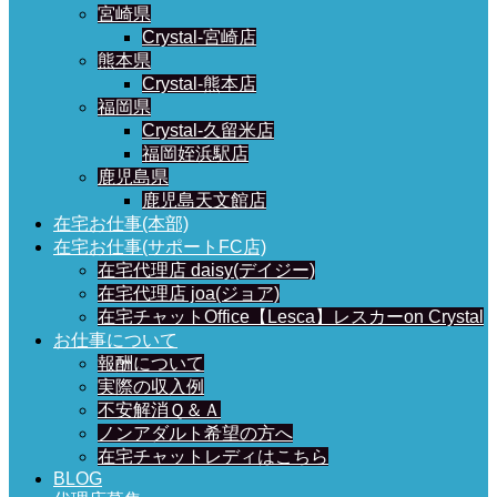
宮崎県
Crystal-宮崎店
熊本県
Crystal-熊本店
福岡県
Crystal-久留米店
福岡姪浜駅店
鹿児島県
鹿児島天文館店
在宅お仕事(本部)
在宅お仕事(サポートFC店)
在宅代理店 daisy(デイジー)
在宅代理店 joa(ジョア)
在宅チャットOffice【Lesca】レスカーon Crystal
お仕事について
報酬について
実際の収入例
不安解消Ｑ＆Ａ
ノンアダルト希望の方へ
在宅チャットレディはこちら
BLOG