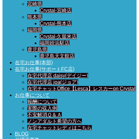
宮崎県
Crystal-宮崎店
熊本県
Crystal-熊本店
福岡県
Crystal-久留米店
福岡姪浜駅店
鹿児島県
鹿児島天文館店
在宅お仕事(本部)
在宅お仕事(サポートFC店)
在宅代理店 daisy(デイジー)
在宅代理店 joa(ジョア)
在宅チャットOffice【Lesca】レスカーon Crystal
お仕事について
報酬について
実際の収入例
不安解消Ｑ＆Ａ
ノンアダルト希望の方へ
在宅チャットレディはこちら
BLOG