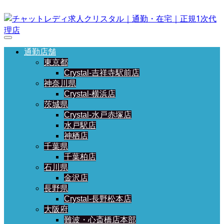
通勤店舗
東京都
Crystal-吉祥寺駅前店
神奈川県
Crystal-横浜店
茨城県
Crystal-水戸赤塚店
水戸駅店
神栖店
千葉県
千葉柏店
石川県
金沢店
長野県
Crystal-長野松本店
大阪府
難波・心斎橋店本部