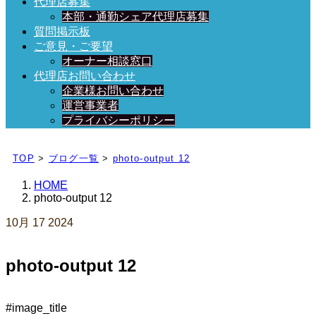
代理店募集
本部・通勤シェア代理店募集
質問掲示板
ご意見・ご要望
オーナー相談窓口
代理店お問い合わせ
企業様お問い合わせ
運営事業者
プライバシーポリシー
日々、ブログを更新中！
TOP
>
ブログ一覧
>
photo-output 12
HOME
photo-output 12
10月
17
2024
photo-output 12
#image_title