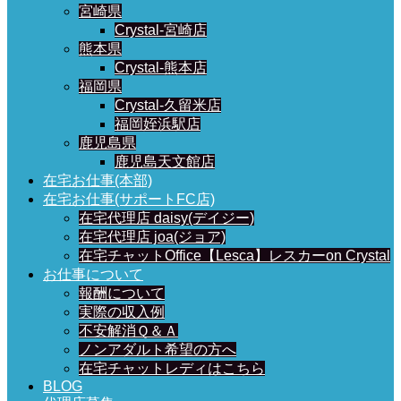
宮崎県
Crystal-宮崎店
熊本県
Crystal-熊本店
福岡県
Crystal-久留米店
福岡姪浜駅店
鹿児島県
鹿児島天文館店
在宅お仕事(本部)
在宅お仕事(サポートFC店)
在宅代理店 daisy(デイジー)
在宅代理店 joa(ジョア)
在宅チャットOffice【Lesca】レスカーon Crystal
お仕事について
報酬について
実際の収入例
不安解消Ｑ＆Ａ
ノンアダルト希望の方へ
在宅チャットレディはこちら
BLOG