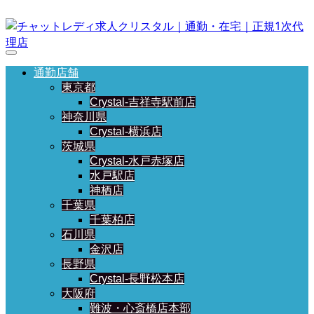
通勤店舗
東京都
Crystal-吉祥寺駅前店
神奈川県
Crystal-横浜店
茨城県
Crystal-水戸赤塚店
水戸駅店
神栖店
千葉県
千葉柏店
石川県
金沢店
長野県
Crystal-長野松本店
大阪府
難波・心斎橋店本部