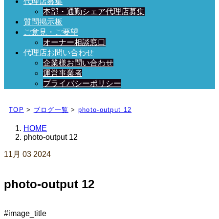
代理店募集
本部・通勤シェア代理店募集
質問掲示板
ご意見・ご要望
オーナー相談窓口
代理店お問い合わせ
企業様お問い合わせ
運営事業者
プライバシーポリシー
日々、ブログを更新中！
TOP
>
ブログ一覧
>
photo-output 12
HOME
photo-output 12
11月
03
2024
photo-output 12
#image_title