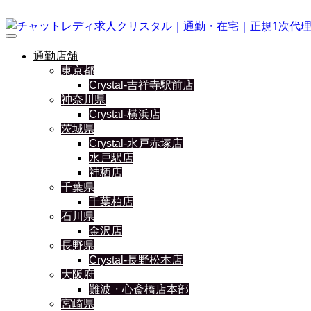
通勤店舗
東京都
Crystal-吉祥寺駅前店
神奈川県
Crystal-横浜店
茨城県
Crystal-水戸赤塚店
水戸駅店
神栖店
千葉県
千葉柏店
石川県
金沢店
長野県
Crystal-長野松本店
大阪府
難波・心斎橋店本部
宮崎県