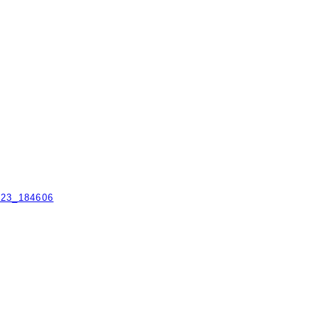
！
823_184606