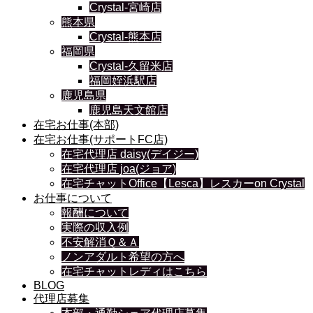
Crystal-宮崎店
熊本県
Crystal-熊本店
福岡県
Crystal-久留米店
福岡姪浜駅店
鹿児島県
鹿児島天文館店
在宅お仕事(本部)
在宅お仕事(サポートFC店)
在宅代理店 daisy(デイジー)
在宅代理店 joa(ジョア)
在宅チャットOffice【Lesca】レスカーon Crystal
お仕事について
報酬について
実際の収入例
不安解消Ｑ＆Ａ
ノンアダルト希望の方へ
在宅チャットレディはこちら
BLOG
代理店募集