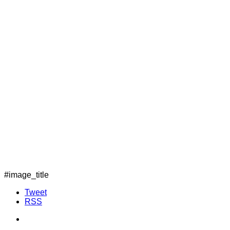
#image_title
Tweet
RSS