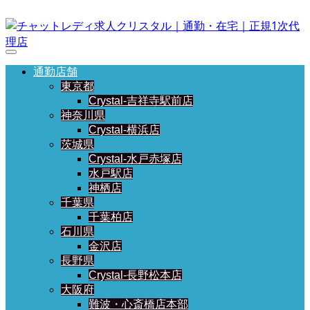
通勤店舗
東京都
Crystal-吉祥寺駅前店
神奈川県
Crystal-横浜店
茨城県
Crystal-水戸赤塚店
水戸駅店
神栖店
千葉県
千葉柏店
石川県
金沢店
長野県
Crystal-長野松本店
大阪府
難波・心斎橋店本部