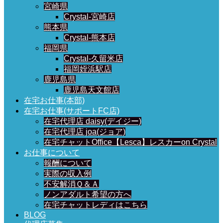
宮崎県
Crystal-宮崎店
熊本県
Crystal-熊本店
福岡県
Crystal-久留米店
福岡姪浜駅店
鹿児島県
鹿児島天文館店
在宅お仕事(本部)
在宅お仕事(サポートFC店)
在宅代理店 daisy(デイジー)
在宅代理店 joa(ジョア)
在宅チャットOffice【Lesca】レスカーon Crystal
お仕事について
報酬について
実際の収入例
不安解消Ｑ＆Ａ
ノンアダルト希望の方へ
在宅チャットレディはこちら
BLOG