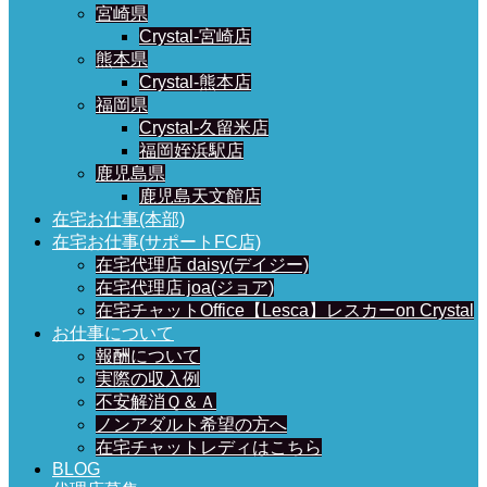
宮崎県
Crystal-宮崎店
熊本県
Crystal-熊本店
福岡県
Crystal-久留米店
福岡姪浜駅店
鹿児島県
鹿児島天文館店
在宅お仕事(本部)
在宅お仕事(サポートFC店)
在宅代理店 daisy(デイジー)
在宅代理店 joa(ジョア)
在宅チャットOffice【Lesca】レスカーon Crystal
お仕事について
報酬について
実際の収入例
不安解消Ｑ＆Ａ
ノンアダルト希望の方へ
在宅チャットレディはこちら
BLOG