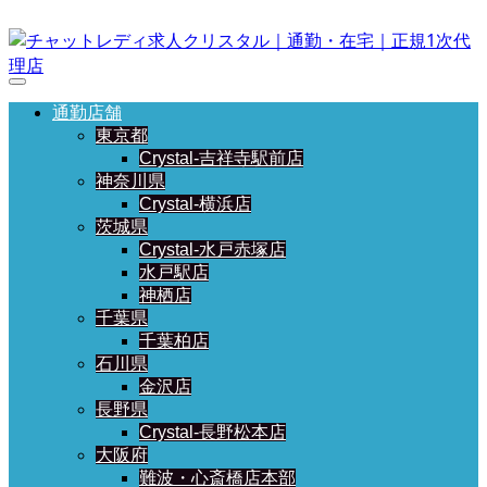
通勤店舗
東京都
Crystal-吉祥寺駅前店
神奈川県
Crystal-横浜店
茨城県
Crystal-水戸赤塚店
水戸駅店
神栖店
千葉県
千葉柏店
石川県
金沢店
長野県
Crystal-長野松本店
大阪府
難波・心斎橋店本部