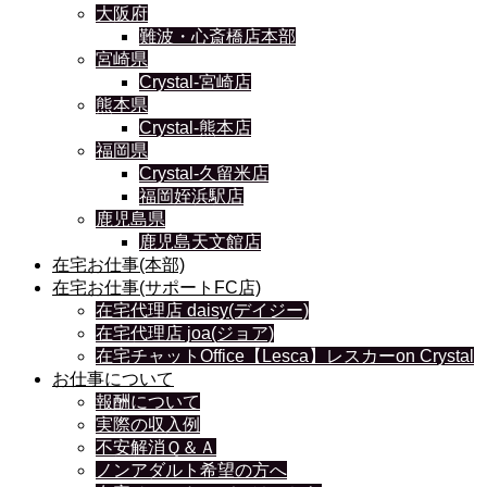
大阪府
難波・心斎橋店本部
宮崎県
Crystal-宮崎店
熊本県
Crystal-熊本店
福岡県
Crystal-久留米店
福岡姪浜駅店
鹿児島県
鹿児島天文館店
在宅お仕事(本部)
在宅お仕事(サポートFC店)
在宅代理店 daisy(デイジー)
在宅代理店 joa(ジョア)
在宅チャットOffice【Lesca】レスカーon Crystal
お仕事について
報酬について
実際の収入例
不安解消Ｑ＆Ａ
ノンアダルト希望の方へ