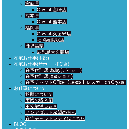
宮崎県
Crystal-宮崎店
熊本県
Crystal-熊本店
福岡県
Crystal-久留米店
福岡姪浜駅店
鹿児島県
鹿児島天文館店
在宅お仕事(本部)
在宅お仕事(サポートFC店)
在宅代理店 daisy(デイジー)
在宅代理店 joa(ジョア)
在宅チャットOffice【Lesca】レスカーon Crystal
お仕事について
報酬について
実際の収入例
不安解消Ｑ＆Ａ
ノンアダルト希望の方へ
在宅チャットレディはこちら
BLOG