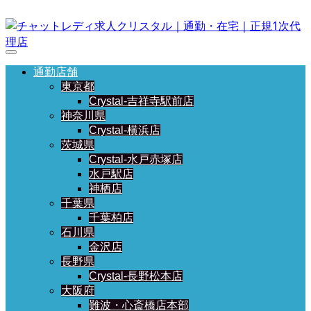
通勤店舗
東京都
Crystal-吉祥寺駅前店
神奈川県
Crystal-横浜店
茨城県
Crystal-水戸赤塚店
水戸駅店
神栖店
千葉県
千葉柏店
石川県
金沢店
長野県
Crystal-長野松本店
大阪府
難波・心斎橋店本部