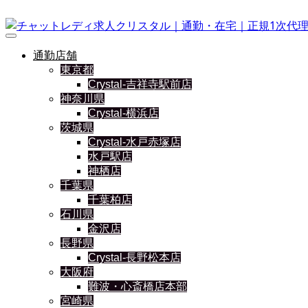
通勤店舗
東京都
Crystal-吉祥寺駅前店
神奈川県
Crystal-横浜店
茨城県
Crystal-水戸赤塚店
水戸駅店
神栖店
千葉県
千葉柏店
石川県
金沢店
長野県
Crystal-長野松本店
大阪府
難波・心斎橋店本部
宮崎県