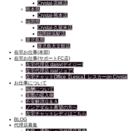
Crystal-宮崎店
熊本県
Crystal-熊本店
福岡県
Crystal-久留米店
福岡姪浜駅店
鹿児島県
鹿児島天文館店
在宅お仕事(本部)
在宅お仕事(サポートFC店)
在宅代理店 daisy(デイジー)
在宅代理店 joa(ジョア)
在宅チャットOffice【Lesca】レスカーon Crystal
お仕事について
報酬について
実際の収入例
不安解消Ｑ＆Ａ
ノンアダルト希望の方へ
在宅チャットレディはこちら
BLOG
代理店募集