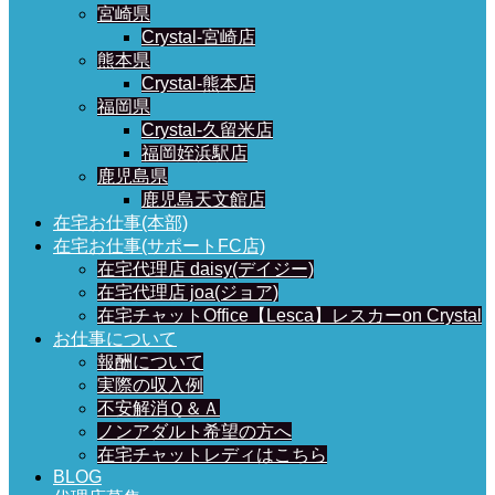
宮崎県
Crystal-宮崎店
熊本県
Crystal-熊本店
福岡県
Crystal-久留米店
福岡姪浜駅店
鹿児島県
鹿児島天文館店
在宅お仕事(本部)
在宅お仕事(サポートFC店)
在宅代理店 daisy(デイジー)
在宅代理店 joa(ジョア)
在宅チャットOffice【Lesca】レスカーon Crystal
お仕事について
報酬について
実際の収入例
不安解消Ｑ＆Ａ
ノンアダルト希望の方へ
在宅チャットレディはこちら
BLOG