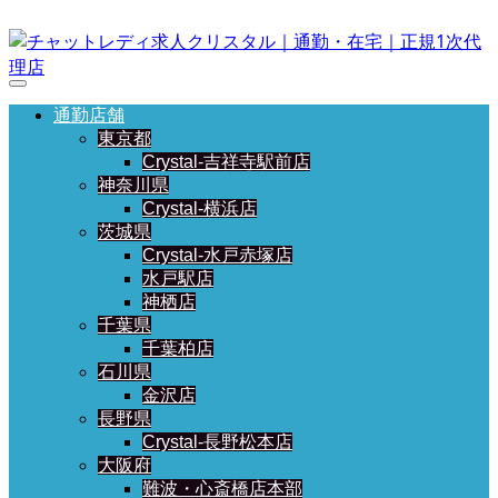
通勤店舗
東京都
Crystal-吉祥寺駅前店
神奈川県
Crystal-横浜店
茨城県
Crystal-水戸赤塚店
水戸駅店
神栖店
千葉県
千葉柏店
石川県
金沢店
長野県
Crystal-長野松本店
大阪府
難波・心斎橋店本部