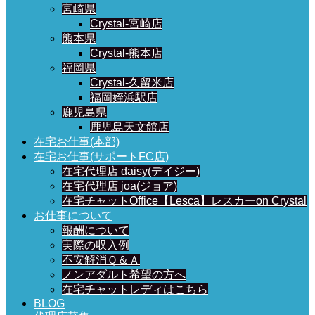
宮崎県
Crystal-宮崎店
熊本県
Crystal-熊本店
福岡県
Crystal-久留米店
福岡姪浜駅店
鹿児島県
鹿児島天文館店
在宅お仕事(本部)
在宅お仕事(サポートFC店)
在宅代理店 daisy(デイジー)
在宅代理店 joa(ジョア)
在宅チャットOffice【Lesca】レスカーon Crystal
お仕事について
報酬について
実際の収入例
不安解消Ｑ＆Ａ
ノンアダルト希望の方へ
在宅チャットレディはこちら
BLOG