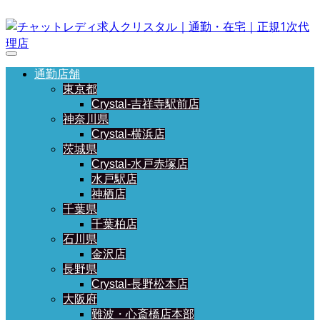
通勤店舗
東京都
Crystal-吉祥寺駅前店
神奈川県
Crystal-横浜店
茨城県
Crystal-水戸赤塚店
水戸駅店
神栖店
千葉県
千葉柏店
石川県
金沢店
長野県
Crystal-長野松本店
大阪府
難波・心斎橋店本部