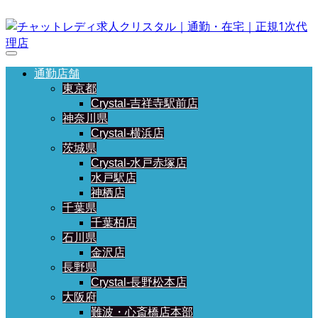
通勤店舗
東京都
Crystal-吉祥寺駅前店
神奈川県
Crystal-横浜店
茨城県
Crystal-水戸赤塚店
水戸駅店
神栖店
千葉県
千葉柏店
石川県
金沢店
長野県
Crystal-長野松本店
大阪府
難波・心斎橋店本部