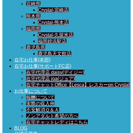
宮崎県
Crystal-宮崎店
熊本県
Crystal-熊本店
福岡県
Crystal-久留米店
福岡姪浜駅店
鹿児島県
鹿児島天文館店
在宅お仕事(本部)
在宅お仕事(サポートFC店)
在宅代理店 daisy(デイジー)
在宅代理店 joa(ジョア)
在宅チャットOffice【Lesca】レスカーon Crystal
お仕事について
報酬について
実際の収入例
不安解消Ｑ＆Ａ
ノンアダルト希望の方へ
在宅チャットレディはこちら
BLOG