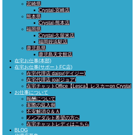
宮崎県
Crystal-宮崎店
熊本県
Crystal-熊本店
福岡県
Crystal-久留米店
福岡姪浜駅店
鹿児島県
鹿児島天文館店
在宅お仕事(本部)
在宅お仕事(サポートFC店)
在宅代理店 daisy(デイジー)
在宅代理店 joa(ジョア)
在宅チャットOffice【Lesca】レスカーon Crystal
お仕事について
報酬について
実際の収入例
不安解消Ｑ＆Ａ
ノンアダルト希望の方へ
在宅チャットレディはこちら
BLOG