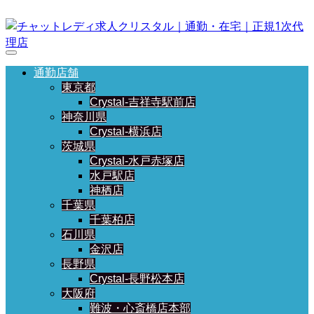
通勤店舗
東京都
Crystal-吉祥寺駅前店
神奈川県
Crystal-横浜店
茨城県
Crystal-水戸赤塚店
水戸駅店
神栖店
千葉県
千葉柏店
石川県
金沢店
長野県
Crystal-長野松本店
大阪府
難波・心斎橋店本部