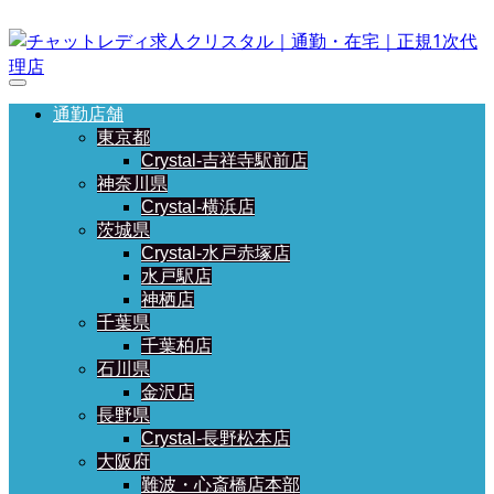
通勤店舗
東京都
Crystal-吉祥寺駅前店
神奈川県
Crystal-横浜店
茨城県
Crystal-水戸赤塚店
水戸駅店
神栖店
千葉県
千葉柏店
石川県
金沢店
長野県
Crystal-長野松本店
大阪府
難波・心斎橋店本部