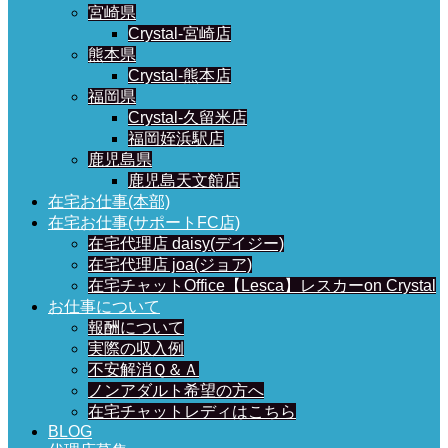
宮崎県
Crystal-宮崎店
熊本県
Crystal-熊本店
福岡県
Crystal-久留米店
福岡姪浜駅店
鹿児島県
鹿児島天文館店
在宅お仕事(本部)
在宅お仕事(サポートFC店)
在宅代理店 daisy(デイジー)
在宅代理店 joa(ジョア)
在宅チャットOffice【Lesca】レスカーon Crystal
お仕事について
報酬について
実際の収入例
不安解消Ｑ＆Ａ
ノンアダルト希望の方へ
在宅チャットレディはこちら
BLOG