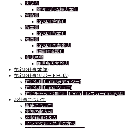
大阪府
難波・心斎橋店本部
宮崎県
Crystal-宮崎店
熊本県
Crystal-熊本店
福岡県
Crystal-久留米店
福岡姪浜駅店
鹿児島県
鹿児島天文館店
在宅お仕事(本部)
在宅お仕事(サポートFC店)
在宅代理店 daisy(デイジー)
在宅代理店 joa(ジョア)
在宅チャットOffice【Lesca】レスカーon Crystal
お仕事について
報酬について
実際の収入例
不安解消Ｑ＆Ａ
ノンアダルト希望の方へ