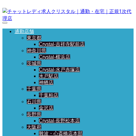
通勤店舗
東京都
Crystal-吉祥寺駅前店
神奈川県
Crystal-横浜店
茨城県
Crystal-水戸赤塚店
水戸駅店
神栖店
千葉県
千葉柏店
石川県
金沢店
長野県
Crystal-長野松本店
大阪府
難波・心斎橋店本部