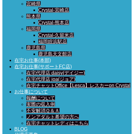
宮崎県
Crystal-宮崎店
熊本県
Crystal-熊本店
福岡県
Crystal-久留米店
福岡姪浜駅店
鹿児島県
鹿児島天文館店
在宅お仕事(本部)
在宅お仕事(サポートFC店)
在宅代理店 daisy(デイジー)
在宅代理店 joa(ジョア)
在宅チャットOffice【Lesca】レスカーon Crystal
お仕事について
報酬について
実際の収入例
不安解消Ｑ＆Ａ
ノンアダルト希望の方へ
在宅チャットレディはこちら
BLOG