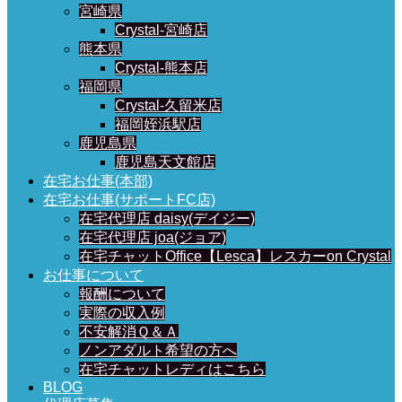
宮崎県
Crystal-宮崎店
熊本県
Crystal-熊本店
福岡県
Crystal-久留米店
福岡姪浜駅店
鹿児島県
鹿児島天文館店
在宅お仕事(本部)
在宅お仕事(サポートFC店)
在宅代理店 daisy(デイジー)
在宅代理店 joa(ジョア)
在宅チャットOffice【Lesca】レスカーon Crystal
お仕事について
報酬について
実際の収入例
不安解消Ｑ＆Ａ
ノンアダルト希望の方へ
在宅チャットレディはこちら
BLOG