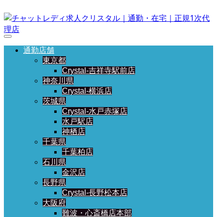
通勤店舗
東京都
Crystal-吉祥寺駅前店
神奈川県
Crystal-横浜店
茨城県
Crystal-水戸赤塚店
水戸駅店
神栖店
千葉県
千葉柏店
石川県
金沢店
長野県
Crystal-長野松本店
大阪府
難波・心斎橋店本部