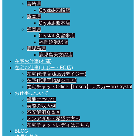
宮崎県
Crystal-宮崎店
熊本県
Crystal-熊本店
福岡県
Crystal-久留米店
福岡姪浜駅店
鹿児島県
鹿児島天文館店
在宅お仕事(本部)
在宅お仕事(サポートFC店)
在宅代理店 daisy(デイジー)
在宅代理店 joa(ジョア)
在宅チャットOffice【Lesca】レスカーon Crystal
お仕事について
報酬について
実際の収入例
不安解消Ｑ＆Ａ
ノンアダルト希望の方へ
在宅チャットレディはこちら
BLOG