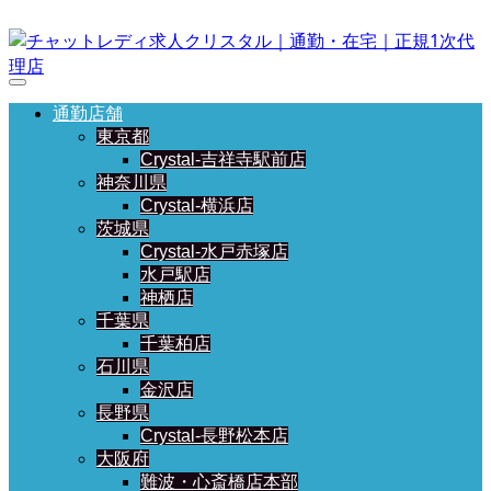
通勤店舗
東京都
Crystal-吉祥寺駅前店
神奈川県
Crystal-横浜店
茨城県
Crystal-水戸赤塚店
水戸駅店
神栖店
千葉県
千葉柏店
石川県
金沢店
長野県
Crystal-長野松本店
大阪府
難波・心斎橋店本部