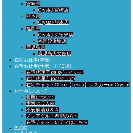
宮崎県
Crystal-宮崎店
熊本県
Crystal-熊本店
福岡県
Crystal-久留米店
福岡姪浜駅店
鹿児島県
鹿児島天文館店
在宅お仕事(本部)
在宅お仕事(サポートFC店)
在宅代理店 daisy(デイジー)
在宅代理店 joa(ジョア)
在宅チャットOffice【Lesca】レスカーon Crystal
お仕事について
報酬について
実際の収入例
不安解消Ｑ＆Ａ
ノンアダルト希望の方へ
在宅チャットレディはこちら
BLOG