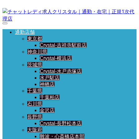
通勤店舗
東京都
Crystal-吉祥寺駅前店
神奈川県
Crystal-横浜店
茨城県
Crystal-水戸赤塚店
水戸駅店
神栖店
千葉県
千葉柏店
石川県
金沢店
長野県
Crystal-長野松本店
大阪府
難波・心斎橋店本部