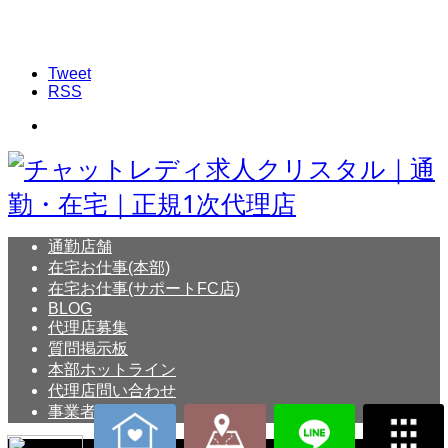
Tweet
RSS
通勤店舗
在宅お仕事(本部)
在宅お仕事(サポートFC店)
BLOG
代理店募集
質問掲示板
本部ホットライン
代理店問い合わせ
事業者概要