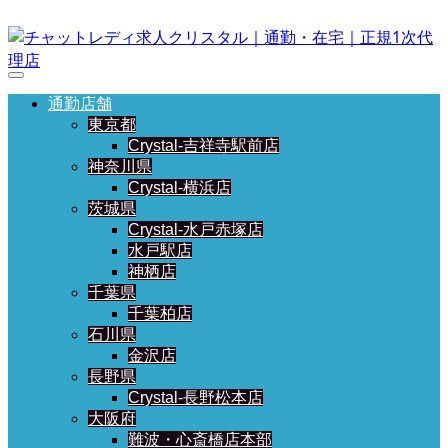
通勤店舗
東京都
Crystal-吉祥寺駅前店
神奈川県
Crystal-横浜店
茨城県
Crystal-水戸赤塚店
水戸駅店
神栖店
千葉県
千葉柏店
石川県
金沢店
長野県
Crystal-長野松本店
大阪府
難波・心斎橋店本部