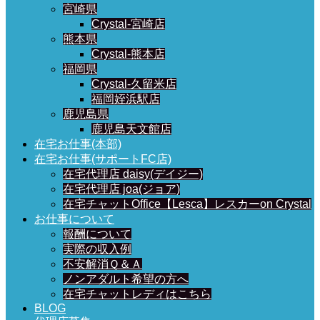
宮崎県
Crystal-宮崎店
熊本県
Crystal-熊本店
福岡県
Crystal-久留米店
福岡姪浜駅店
鹿児島県
鹿児島天文館店
在宅お仕事(本部)
在宅お仕事(サポートFC店)
在宅代理店 daisy(デイジー)
在宅代理店 joa(ジョア)
在宅チャットOffice【Lesca】レスカーon Crystal
お仕事について
報酬について
実際の収入例
不安解消Ｑ＆Ａ
ノンアダルト希望の方へ
在宅チャットレディはこちら
BLOG