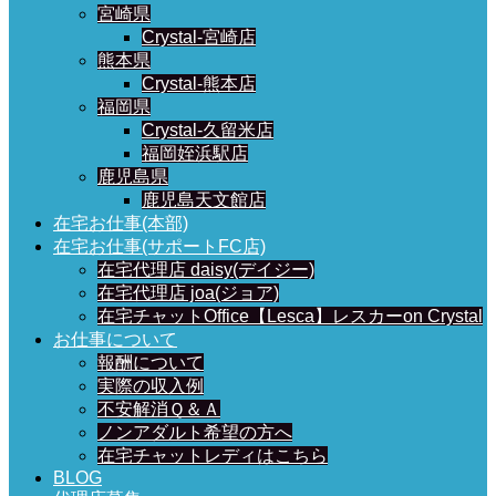
宮崎県
Crystal-宮崎店
熊本県
Crystal-熊本店
福岡県
Crystal-久留米店
福岡姪浜駅店
鹿児島県
鹿児島天文館店
在宅お仕事(本部)
在宅お仕事(サポートFC店)
在宅代理店 daisy(デイジー)
在宅代理店 joa(ジョア)
在宅チャットOffice【Lesca】レスカーon Crystal
お仕事について
報酬について
実際の収入例
不安解消Ｑ＆Ａ
ノンアダルト希望の方へ
在宅チャットレディはこちら
BLOG