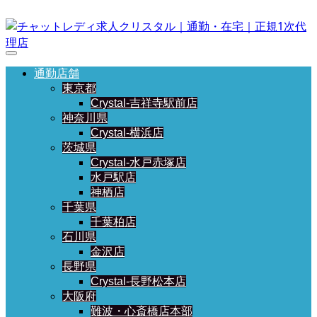
通勤店舗
東京都
Crystal-吉祥寺駅前店
神奈川県
Crystal-横浜店
茨城県
Crystal-水戸赤塚店
水戸駅店
神栖店
千葉県
千葉柏店
石川県
金沢店
長野県
Crystal-長野松本店
大阪府
難波・心斎橋店本部