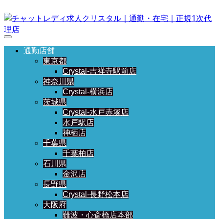
通勤店舗
東京都
Crystal-吉祥寺駅前店
神奈川県
Crystal-横浜店
茨城県
Crystal-水戸赤塚店
水戸駅店
神栖店
千葉県
千葉柏店
石川県
金沢店
長野県
Crystal-長野松本店
大阪府
難波・心斎橋店本部