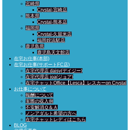
宮崎県
Crystal-宮崎店
熊本県
Crystal-熊本店
福岡県
Crystal-久留米店
福岡姪浜駅店
鹿児島県
鹿児島天文館店
在宅お仕事(本部)
在宅お仕事(サポートFC店)
在宅代理店 daisy(デイジー)
在宅代理店 joa(ジョア)
在宅チャットOffice【Lesca】レスカーon Crystal
お仕事について
報酬について
実際の収入例
不安解消Ｑ＆Ａ
ノンアダルト希望の方へ
在宅チャットレディはこちら
BLOG