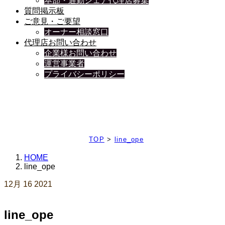
本部・通勤シェア代理店募集
質問掲示板
ご意見・ご要望
オーナー相談窓口
代理店お問い合わせ
企業様お問い合わせ
運営事業者
プライバシーポリシー
日々、ブログを更新中
TOP
>
line_ope
HOME
line_ope
12月
16
2021
line_ope