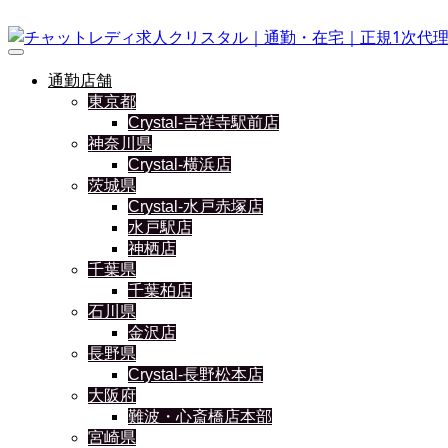
通勤店舗
東京都
Crystal-吉祥寺駅前店
神奈川県
Crystal-横浜店
茨城県
Crystal-水戸赤塚店
水戸駅店
神栖店
千葉県
千葉柏店
石川県
金沢店
長野県
Crystal-長野松本店
大阪府
難波・心斎橋店本部
宮崎県