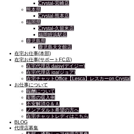
Crystal-宮崎店
熊本県
Crystal-熊本店
福岡県
Crystal-久留米店
福岡姪浜駅店
鹿児島県
鹿児島天文館店
在宅お仕事(本部)
在宅お仕事(サポートFC店)
在宅代理店 daisy(デイジー)
在宅代理店 joa(ジョア)
在宅チャットOffice【Lesca】レスカーon Crystal
お仕事について
報酬について
実際の収入例
不安解消Ｑ＆Ａ
ノンアダルト希望の方へ
在宅チャットレディはこちら
BLOG
代理店募集