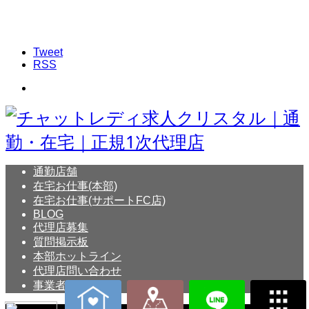
Tweet
RSS
通勤店舗
在宅お仕事(本部)
在宅お仕事(サポートFC店)
BLOG
代理店募集
質問掲示板
本部ホットライン
代理店問い合わせ
事業者概要