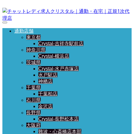
通勤店舗
東京都
Crystal-吉祥寺駅前店
神奈川県
Crystal-横浜店
茨城県
Crystal-水戸赤塚店
水戸駅店
神栖店
千葉県
千葉柏店
石川県
金沢店
長野県
Crystal-長野松本店
大阪府
難波・心斎橋店本部