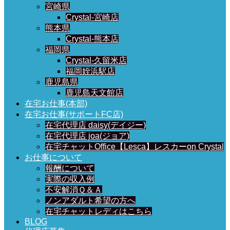
宮崎県
Crystal-宮崎店
熊本県
Crystal-熊本店
福岡県
Crystal-久留米店
福岡姪浜駅店
鹿児島県
鹿児島天文館店
在宅お仕事(本部)
在宅お仕事(サポートFC店)
在宅代理店 daisy(デイジー)
在宅代理店 joa(ジョア)
在宅チャットOffice【Lesca】レスカーon Crystal
お仕事について
報酬について
実際の収入例
不安解消Ｑ＆Ａ
ノンアダルト希望の方へ
在宅チャットレディはこちら
BLOG