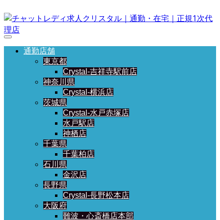
通勤店舗
東京都
Crystal-吉祥寺駅前店
神奈川県
Crystal-横浜店
茨城県
Crystal-水戸赤塚店
水戸駅店
神栖店
千葉県
千葉柏店
石川県
金沢店
長野県
Crystal-長野松本店
大阪府
難波・心斎橋店本部