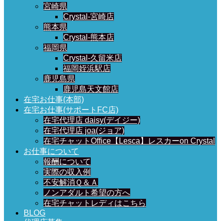
宮崎県
Crystal-宮崎店
熊本県
Crystal-熊本店
福岡県
Crystal-久留米店
福岡姪浜駅店
鹿児島県
鹿児島天文館店
在宅お仕事(本部)
在宅お仕事(サポートFC店)
在宅代理店 daisy(デイジー)
在宅代理店 joa(ジョア)
在宅チャットOffice【Lesca】レスカーon Crystal
お仕事について
報酬について
実際の収入例
不安解消Ｑ＆Ａ
ノンアダルト希望の方へ
在宅チャットレディはこちら
BLOG