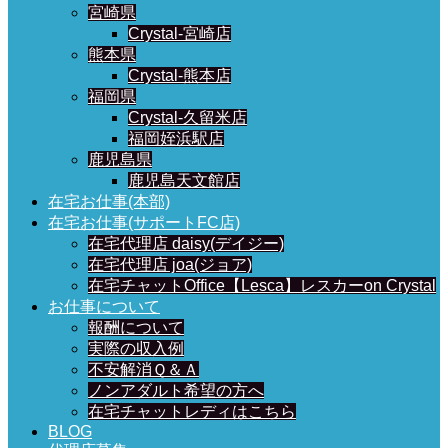
宮崎県
Crystal-宮崎店
熊本県
Crystal-熊本店
福岡県
Crystal-久留米店
福岡姪浜駅店
鹿児島県
鹿児島天文館店
在宅お仕事(本部)
在宅お仕事(サポートFC店)
在宅代理店 daisy(デイジー)
在宅代理店 joa(ジョア)
在宅チャットOffice【Lesca】レスカーon Crystal
お仕事について
報酬について
実際の収入例
不安解消Ｑ＆Ａ
ノンアダルト希望の方へ
在宅チャットレディはこちら
BLOG