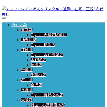
通勤店舗
東京都
Crystal-吉祥寺駅前店
神奈川県
Crystal-横浜店
茨城県
Crystal-水戸赤塚店
水戸駅店
神栖店
千葉県
千葉柏店
石川県
金沢店
長野県
Crystal-長野松本店
大阪府
難波・心斎橋店本部