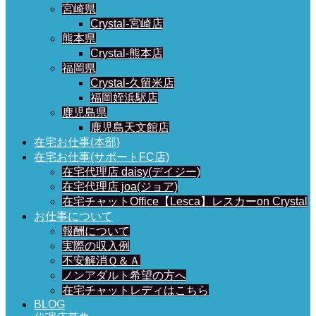
宮崎県
Crystal-宮崎店
熊本県
Crystal-熊本店
福岡県
Crystal-久留米店
福岡姪浜駅店
鹿児島県
鹿児島天文館店
在宅お仕事(本部)
在宅お仕事(サポートFC店)
在宅代理店 daisy(デイジー)
在宅代理店 joa(ジョア)
在宅チャットOffice【Lesca】レスカーon Crystal
お仕事について
報酬について
実際の収入例
不安解消Ｑ＆Ａ
ノンアダルト希望の方へ
在宅チャットレディはこちら
BLOG