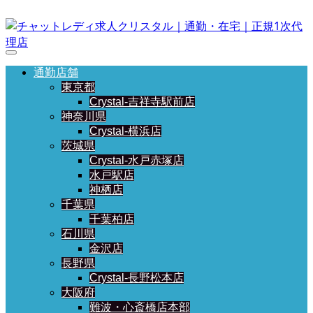
通勤店舗
東京都
Crystal-吉祥寺駅前店
神奈川県
Crystal-横浜店
茨城県
Crystal-水戸赤塚店
水戸駅店
神栖店
千葉県
千葉柏店
石川県
金沢店
長野県
Crystal-長野松本店
大阪府
難波・心斎橋店本部