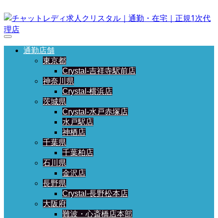
通勤店舗
東京都
Crystal-吉祥寺駅前店
神奈川県
Crystal-横浜店
茨城県
Crystal-水戸赤塚店
水戸駅店
神栖店
千葉県
千葉柏店
石川県
金沢店
長野県
Crystal-長野松本店
大阪府
難波・心斎橋店本部