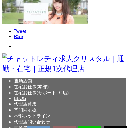
Tweet
RSS
通勤店舗
在宅お仕事(本部)
在宅お仕事(サポートFC店)
BLOG
代理店募集
質問掲示板
本部ホットライン
代理店問い合わせ
事業者概要