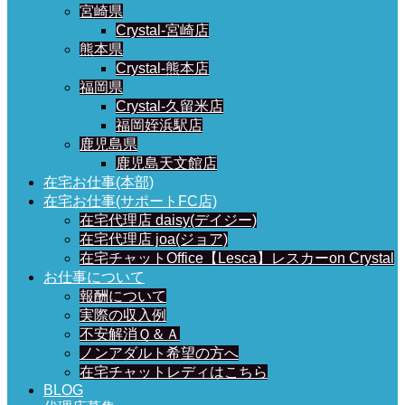
宮崎県
Crystal-宮崎店
熊本県
Crystal-熊本店
福岡県
Crystal-久留米店
福岡姪浜駅店
鹿児島県
鹿児島天文館店
在宅お仕事(本部)
在宅お仕事(サポートFC店)
在宅代理店 daisy(デイジー)
在宅代理店 joa(ジョア)
在宅チャットOffice【Lesca】レスカーon Crystal
お仕事について
報酬について
実際の収入例
不安解消Ｑ＆Ａ
ノンアダルト希望の方へ
在宅チャットレディはこちら
BLOG