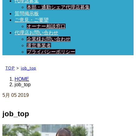
代理店募集
本部・通勤シェア代理店募集
質問掲示板
ご意見・ご要望
オーナー相談窓口
代理店お問い合わせ
企業様お問い合わせ
運営事業者
プライバシーポリシー
日々、ブログを更新中！
TOP
>
job_top
HOME
job_top
5月
05
2019
job_top