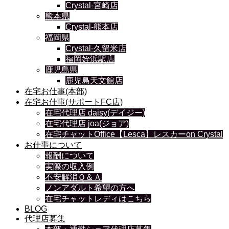
Crystal-宮崎店
熊本県
Crystal-熊本店
福岡県
Crystal-久留米店
福岡姪浜駅店
鹿児島県
鹿児島天文館店
在宅お仕事(本部)
在宅お仕事(サポートFC店)
在宅代理店 daisy(デイジー)
在宅代理店 joa(ジョア)
在宅チャットOffice【Lesca】レスカーon Crystal
お仕事について
報酬について
実際の収入例
不安解消Ｑ＆Ａ
ノンアダルト希望の方へ
在宅チャットレディはこちら
BLOG
代理店募集