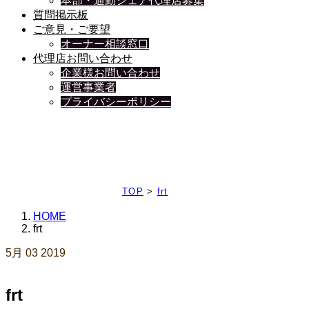
本部・通勤シェア代理店募集
質問掲示板
ご意見・ご要望
オーナー相談窓口
代理店お問い合わせ
企業様お問い合わせ
運営事業者
プライバシーポリシー
日々、ブログを更新中
TOP
>
frt
HOME
frt
5月
03
2019
frt