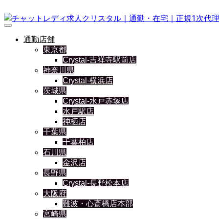
通勤店舗
東京都
Crystal-吉祥寺駅前店
神奈川県
Crystal-横浜店
茨城県
Crystal-水戸赤塚店
水戸駅店
神栖店
千葉県
千葉柏店
石川県
金沢店
長野県
Crystal-長野松本店
大阪府
難波・心斎橋店本部
宮崎県